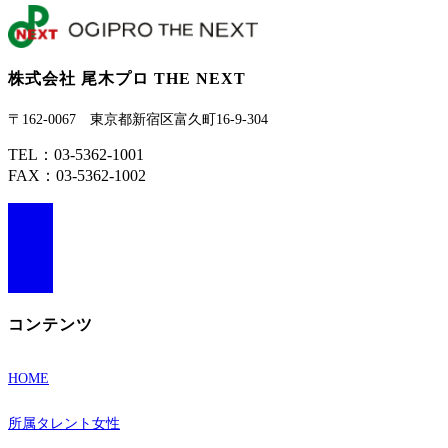
株式会社 尾木プロ THE NEXT
〒162-0067 東京都新宿区富久町16-9-304
TEL：03-5362-1001
FAX：03-5362-1002
ア
イ
コ
ア
ン
イ
リ
コ
ン
ン
コンテンツ
ク
リ
ン
HOME
ク
所属タレント女性