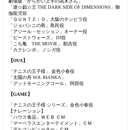
劇場版「からかい上手の高木さん」
「遊☆戯☆王 THE DARK SIDE OF DIMENSIONS」御
伽龍児役
「ＧＵＮＴＺ：Ｏ」大阪のチンピラ役
「ジョバンニの島」島民役
「アジール・セッション」オーナー役
「ビーストウォーズ」 DJ役
「こち亀 THE MOVIE」 勘吉役
「カクレンボ」 ノシガ役
【OVA】
「テニスの王子様」 金色小春役
「太陽の舟 SOL BIANKA」
「グッドモーニングコール」 阿部役
【GAME】
「テニスの王子様 シリーズ」金色小春役
【ナレーション】
「ハウス食品」ＷＥＢ ＣＭ
「マーベラスエンターテイメント」ＣＭ
「デルコンピューター」ＣＭ