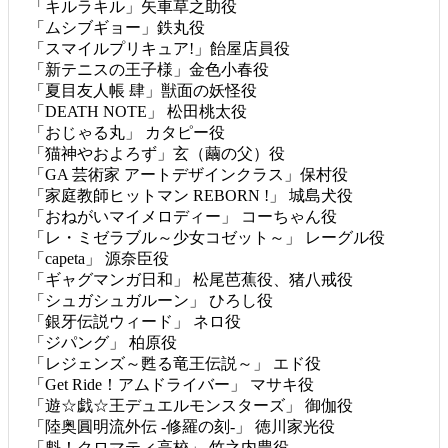
「キルラキル」矢車草之助役
「ムシブギョー」鉄丸役
「スマイルプリキュア!」飴屋店員役
「新テニスの王子様」金色小春役
「夏目友人帳 肆」獣面の妖怪役
「DEATH NOTE」 松田桃太役
「おじゃる丸」 カタピー役
「猫神やおよろず」玄（繭の父）役
「GA 芸術家 アートデザインクラス」保村役
「家庭教師ヒットマン REBORN !」 城島犬役
「おねがいマイメロディー」 コーちゃん役
「レ・ミゼラブル～少女コゼット～」 レーグル役
「capeta」 源奈臣役
「ギャグマンガ日和」 松尾芭蕉役、猪八戒役
「シュガシュガルーン」 ひろし役
「銀牙伝説ウィード」 ネロ役
「ジパング」 柏原役
「レジェンズ～甦る竜王伝説～」 エド役
「Get Ride！アムドライバー」 マサキ役
「遊☆戯☆王デュエルモンスターズ」 御伽役
「陸奥圓明流外伝 -修羅の刻-」 徳川家光役
「魁！クロマティ高校」 竹之内豊役