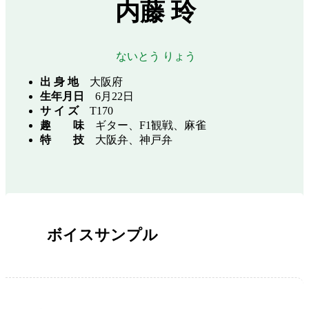
内藤 玲
ないとう りょう
出 身 地
大阪府
生年月日
6月22日
サ イ ズ
T170
趣 味
ギター、F1観戦、麻雀
特
技
大阪弁、神戸弁
ボイスサンプル