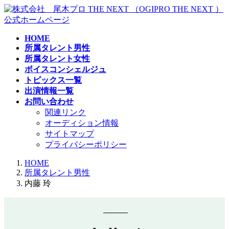
コ
ナ
ン
ビ
テ
ゲ
HOME
ン
ー
所属タレント男性
ツ
シ
所属タレント女性
へ
ョ
ボイスコンシェルジュ
ス
ン
トピックス一覧
キ
に
出演情報一覧
ッ
移
お問い合わせ
プ
動
関連リンク
オーディション情報
サイトマップ
プライバシーポリシー
HOME
所属タレント男性
内藤 玲