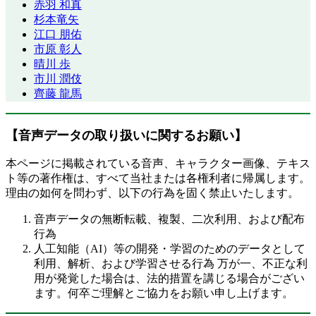
赤羽 和真
杉本竜矢
江口 朋佑
市原 彰人
晴川 歩
市川 潤伎
齊藤 龍馬
【音声データの取り扱いに関するお願い】
本ページに掲載されている音声、キャラクター画像、テキス
ト等の著作権は、すべて当社または各権利者に帰属します。
理由の如何を問わず、以下の行為を固く禁止いたします。
音声データの無断転載、複製、二次利用、および配布
行為
人工知能（AI）等の開発・学習のためのデータとして
利用、解析、および学習させる行為 万が一、不正な利
用が発覚した場合は、法的措置を講じる場合がござい
ます。何卒ご理解とご協力をお願い申し上げます。