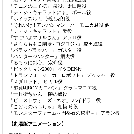
「テニスの王子様」 泉役、太田翔役
「デ・ジ・キャラットにょ」 ポール役
「ホイッスル !」 渋沢克朗役
「それいけ ! アンパンマン」ハーモニカ君役 他
「デ・ジ・キャラット」 武役
「すごいよマサルさん」 アフロ役
「さくらももこ劇場 - コジコジ -」 虎田進役
「パラッパラッパー」 ガスター役
「ハンター×ハンター」 病犬役
「るろうに剣心」 宗介役
「ビックリマン2000」 イタDEN役
「トランフォーマーカーロボット」 グッシャー役
「メダロット」 ヒカル役
「超発明BOYカニパン」 グランマニエ役
「十兵衛ちゃん」 隣の奴役
「ビーストウォーズ・ネオ」 ハイドラー役
「こどものおもちゃ」 相模 玲役
「モンスターファーム～円盤石の秘密～」 アラン役
【劇場版アニメーション】