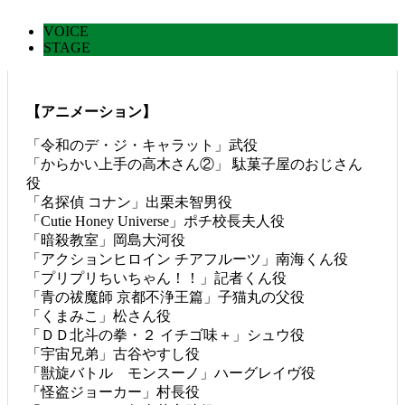
VOICE
STAGE
【アニメーション】
「令和のデ・ジ・キャラット」武役
「からかい上手の高木さん②」 駄菓子屋のおじさん
役
「名探偵 コナン」出栗未智男役
「Cutie Honey Universe」ポチ校長夫人役
「暗殺教室」岡島大河役
「アクションヒロイン チアフルーツ」南海くん役
「プリプリちいちゃん！！」記者くん役
「青の祓魔師 京都不浄王篇」子猫丸の父役
「くまみこ」松さん役
「ＤＤ北斗の拳・２ イチゴ味＋」シュウ役
「宇宙兄弟」古谷やすし役
「獣旋バトル モンスーノ」ハーグレイヴ役
「怪盗ジョーカー」村長役