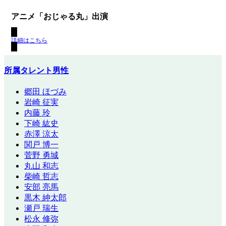
アニメ「おじゃる丸」出演
詳細はこちら
所属タレント男性
郷田 ほづみ
岩崎 征実
内藤 玲
下崎 紘史
赤澤 涼太
関戸 博一
菅野 勇城
丸山 和志
柴崎 哲志
安部 亮馬
黒木 紳太郎
瀬戸 瑞生
松永 修弥