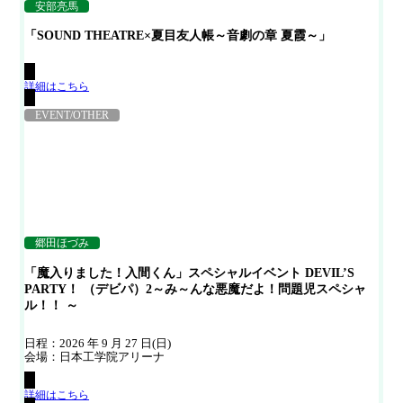
安部亮馬
「SOUND THEATRE×夏目友人帳～音劇の章 夏霞～」
詳細はこちら
EVENT/OTHER
郷田ほづみ
「魔入りました！入間くん」スペシャルイベント DEVIL’S
PARTY！ （デビパ）2～み～んな悪魔だよ！問題児スペシャ
ル！！ ～
日程：2026 年 9 月 27 日(日)
会場：日本工学院アリーナ
詳細はこちら