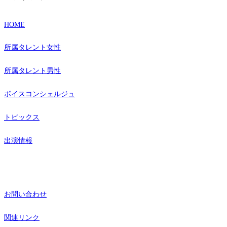
ク
リ
ン
HOME
ク
所属タレント女性
所属タレント男性
ボイスコンシェルジュ
トピックス
出演情報
お問い合わせ
関連リンク