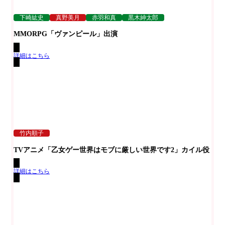
下崎紘史
真野美月
赤羽和真
黒木紳太郎
MMORPG「ヴァンピール」出演
詳細はこちら
竹内順子
TVアニメ「乙女ゲー世界はモブに厳しい世界です2」カイル役
詳細はこちら