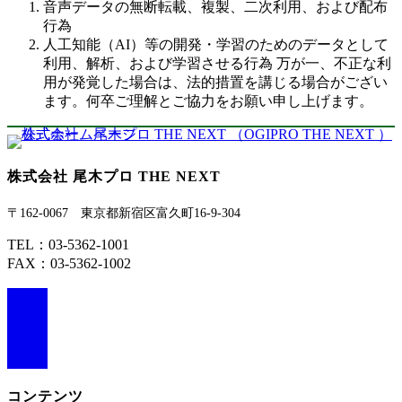
音声データの無断転載、複製、二次利用、および配布
行為
人工知能（AI）等の開発・学習のためのデータとして
利用、解析、および学習させる行為 万が一、不正な利
用が発覚した場合は、法的措置を講じる場合がござい
ます。何卒ご理解とご協力をお願い申し上げます。
株式会社 尾木プロ THE NEXT
〒162-0067 東京都新宿区富久町16-9-304
TEL：03-5362-1001
FAX：03-5362-1002
ア
イ
コ
ア
ン
イ
リ
コ
ン
ン
コンテンツ