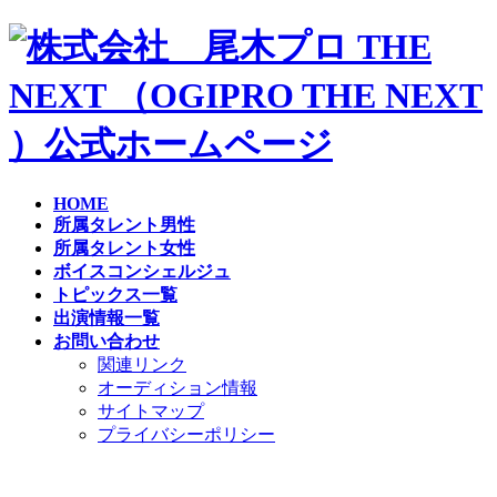
コ
ナ
ン
ビ
テ
ゲ
ン
ー
ツ
シ
へ
ョ
ス
ン
キ
に
HOME
ッ
移
所属タレント男性
プ
動
所属タレント女性
ボイスコンシェルジュ
トピックス一覧
出演情報一覧
お問い合わせ
関連リンク
オーディション情報
サイトマップ
プライバシーポリシー